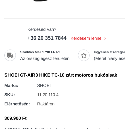
Kérdésed Van?
+36 20 351 7844
Kérdésem lenne
Szállítás Már 1790 Ft-Tól
Ingyenes Cseregaran
Az ország egész területén
(Méret hiány eseté
SHOEI GT-AIR3 HIKE TC-10 zárt motoros bukósisak
Márka:
SHOEI
SKU:
11 20 110 4
Elérhetőség:
Raktáron
309.900 Ft