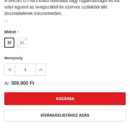
A SHOEI GT-Air3 külső burkolata nagy rugalmasságot és kis
súlyt egyesít az üvegszálból és szerves szálakból álló
összetételének köszönhetően.
...
Méret
*
M
XL
Mennyiség
309.900 Ft
Ár:
KOSÁRBA
KÍVÁNSÁGLISTÁHOZ ADÁS
Kosár