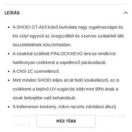
frissítése
LEÍRÁS
A SHOEI GT-Air3 külső burkolata nagy rugalmasságot és
kis súlyt egyesít az üvegszálból és szerves szálakból álló
összetételének köszönhetően.
A sisakkal szállított PINLOCK®EVO lencse rendkívül
hatékonyan csökkenti a napellenző párásodását.
A CNS-1C szemellenző.
Mint minden SHOEI teljes arcát fedő sisakellenző, ez is
csökkenti a bejövő UV-sugárzás több mint 99%-ának a
sisak belsejébe való behatolását.
A kellemesen keskeny, mikro racsnis záródású állszíj
kényelmesen használható és biztonságosan a helyén tartja
MÉG TÖBB
a sisakot.